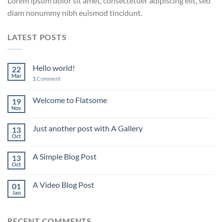
Lorem ipsum dolor sit amet, consectetuer adipiscing elit, sed
diam nonummy nibh euismod tincidunt.
LATEST POSTS
Hello world!
22
Mar
1
Comment
Welcome to Flatsome
19
Nov
Just another post with A Gallery
13
Oct
A Simple Blog Post
13
Oct
A Video Blog Post
01
Jan
RECENT COMMENTS