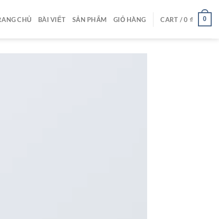
0
RANG CHỦ
BÀI VIẾT
SẢN PHẨM
GIỎ HÀNG
CART /
0
₫